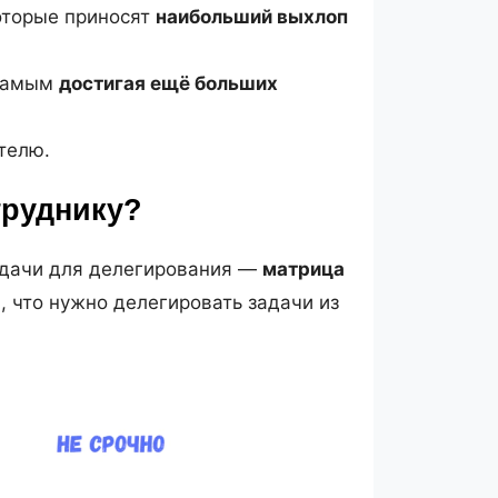
оторые приносят
наибольший выхлоп
 самым
достигая ещё больших
телю.
труднику?
адачи для делегирования —
матрица
я, что нужно делегировать задачи из