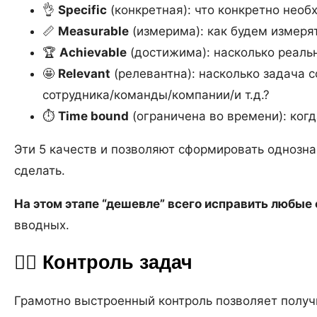
👌
Specific
(конкретная): что конкретно необ
📏
Measurable
(измерима): как будем измерят
🏆
Achievable
(достижима): насколько реаль
🤩
Relevant
(релевантна): насколько задача 
сотрудника/команды/компании/и т.д.?
⏱️
Time bound
(ограничена во времени): ког
Эти 5 качеств и позволяют сформировать однозн
сделать.
На этом этапе “дешевле” всего исправить любые
вводных.
🕵️‍♂️ Контроль задач
Грамотно выстроенный контроль позволяет получ