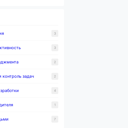
ия
3
ктивность
3
еджмента
2
и контроль задач
2
зработки
4
дителя
1
дьми
7