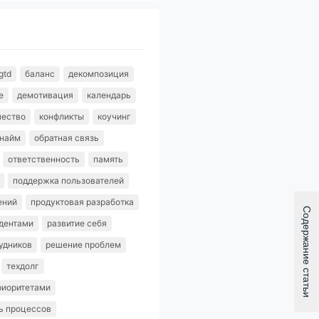
gtd
баланс
декомпозиция
е
демотивация
календарь
чество
конфликты
коучинг
найм
обратная связь
ответственность
память
поддержка пользователей
ений
продуктовая разработка
идентами
развитие себя
удников
решение проблем
техдолг
риоритетами
ь процессов