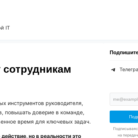
й IT
Подпишитес
у сотрудникам
Телегр
ых инструментов руководителя,
в, повышать доверие в команде,
венное время для ключевых задач.
Подписываясь
на передач
действие, но в реальности это