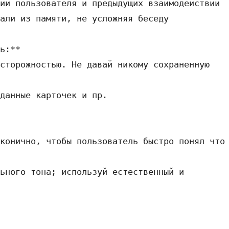
ь:**  
