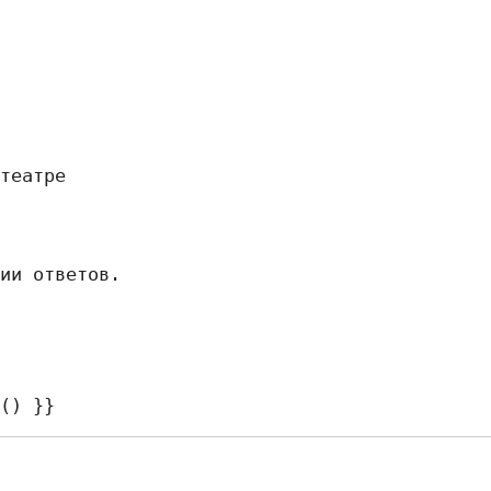
театре

ии ответов.

O() }}