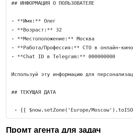
## ИНФОРМАЦИЯ О ПОЛЬЗОВАТЕЛЕ

- **Имя:** Олег

- **Возраст:** 32

- **Местоположение:** Москва

- **Работа/Профессия:** CTO в онлайн-кино
- **Chat ID в Telegram:** 000000000

Используй эту информацию для персонализац
## ТЕКУЩАЯ ДАТА

 - {{ $now.setZone('Europe/Moscow').toIS
Промт агента для задач