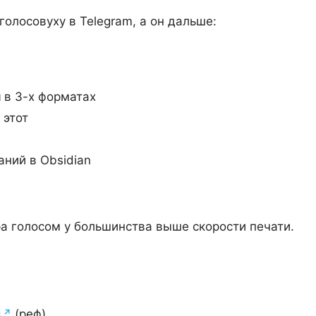
олосовуху в Telegram, а он дальше:
и
в 3-х форматах
этот
аний в Obsidian
а голосом у большинства выше скорости печати.
в
(реф)