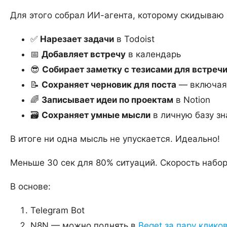
Для этого собрал ИИ-агента, которому скидываю г
✅
Нарезает задачи
в Todoist
📅
Добавляет встречу
в календарь
😎
Собирает заметку с тезисами для встреч
📝
Сохраняет черновик для поста
— включая 
🌈
Записывает идеи по проектам
в Notion
🗃️
Сохраняет умные мысли
в личную базу зн
В итоге ни одна мысль не упускается. Идеально!
Меньше 30 сек для 80% ситуаций. Скорость набор
В основе:
Telegram Bot
N8N — можно поднять в
Beget за пару клико