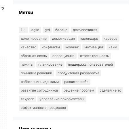
 5
Метки
в
1-1
agile
gtd
баланс
декомпозиция
делегирование
демотивация
календарь
карьера
качество
конфликты
коучинг
мотивация
найм
обратная связь
операционка
ответственность
память
планирование
поддержка пользователей
принятие решений
продуктовая разработка
работа с инцидентами
развитие себя
развитие сотрудников
решение проблем
сделал не то
техдолг
управление приоритетами
эффективность процессов